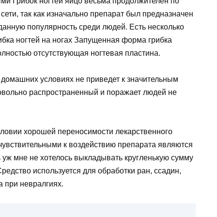
ыми Грибок ногтей яйцо весьма продолжителен по
сети, так как изначально препарат был предназначен
данную популярность среди людей. Есть несколько
рибка ногтей на ногах Запущенная форма грибка
олностью отсутствующая ногтевая пластина.
в домашних условиях не приведет к значительным
овольно распространенный и поражает людей не
словии хорошей переносимости лекарственного
 чувствительными к воздействию препарата являются
ь уж мне не хотелось выкладывать кругленькую сумму
редство используется для обработки ран, ссадин,
а при невралгиях.