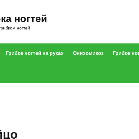
ка ногтей
грибком ногтей
Грибок ногтей на руках
Онихомикоз
Грибок но
йцо