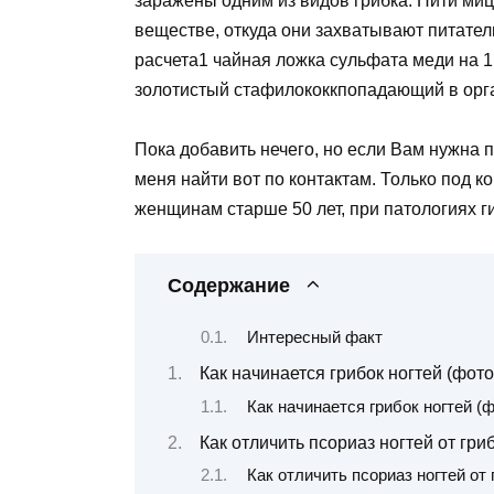
заражены одним из видов грибка. Нити ми
веществе, откуда они захватывают питател
расчета1 чайная ложка сульфата меди на 1
золотистый стафилококкпопадающий в орг
Пока добавить нечего, но если Вам нужна 
меня найти вот по контактам. Только под 
женщинам старше 50 лет, при патологиях г
Содержание
Интересный факт
Как начинается грибок ногтей (фот
Как начинается грибок ногтей (
Как отличить псориаз ногтей от гри
Как отличить псориаз ногтей от 