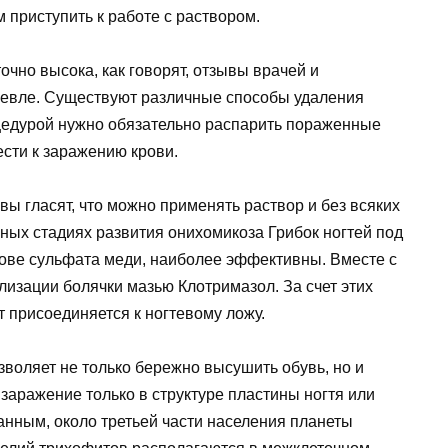
приступить к работе с раствором.
очно высока, как говорят, отзывы врачей и
шевле. Существуют различные способы удаления
цедурой нужно обязательно распарить пораженные
ести к заражению крови.
вы гласят, что можно применять раствор и без всяких
ьных стадиях развития онихомикоза Грибок ногтей под
ове сульфата меди, наиболее эффективны. Вместе с
изации болячки мазью Клотримазол. За счет этих
т присоединяется к ногтевому ложу.
воляет не только бережно высушить обувь, но и
 заражение только в структуре пластины ногтя или
анным, около третьей части населения планеты