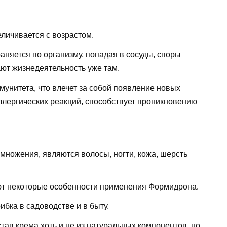
личивается с возрастом.
няется по организму, попадая в сосуды, споры
ют жизнедеятельность уже там.
унитета, что влечет за собой появление новых
ллергических реакций, способствует проникновению
змножения, являются волосы, ногти, кожа, шерсть
ют некоторые особенности применения Формидрона.
бка в садоводстве и в быту.
тав крема хоть и не из натуральных компонентов, но