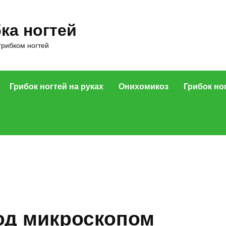
ка ногтей
грибком ногтей
Грибок ногтей на руках
Онихомикоз
Грибок но
под микроскопом