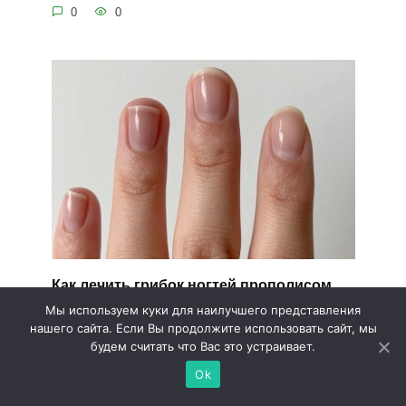
0
0
Как лечить грибок ногтей прополисом
Мы используем куки для наилучшего представления
Шелушение, жжение, сильный зуд. Многие люди,
нашего сайта. Если Вы продолжите использовать сайт, мы
использовавшие
будем считать что Вас это устраивает.
0
0
Ok